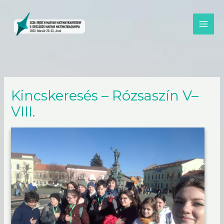
Skip
to
content
Kincskeresés – Rózsaszín V–
VIII.