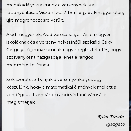
megakadályozta ennek a versenynek is a
lebonyolítását. Viszont 2022-ben, egy év kihagyás után,
újra megrendezésre került.
Arad megyének, Arad városának, az Arad megyei
iskoláknak és a verseny helyszínéül szolgáló Csiky
Gergely Főgimnáziumnak nagy megtiszteltetés, hogy
szórványként házigazdája lehet e rangos
megmérettetésnek.
Sok szeretettel várjuk a versenyzőket, és úgy
készülünk, hogy a matematikai élmények mellett a
vendégek a tizenhárom aradi vértanú városát is
megismerjék.
Spier Tünde
,
igazgató