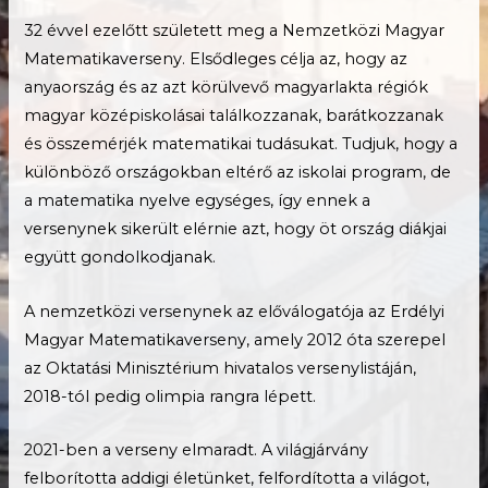
32 évvel ezelőtt született meg a Nemzetközi Magyar
Matematikaverseny. Elsődleges célja az, hogy az
anyaország és az azt körülvevő magyarlakta régiók
magyar középiskolásai találkozzanak, barátkozzanak
és összemérjék matematikai tudásukat. Tudjuk, hogy a
különböző országokban eltérő az iskolai program, de
a matematika nyelve egységes, így ennek a
versenynek sikerült elérnie azt, hogy öt ország diákjai
együtt gondolkodjanak.
A nemzetközi versenynek az előválogatója az Erdélyi
Magyar Matematikaverseny, amely 2012 óta szerepel
az Oktatási Minisztérium hivatalos versenylistáján,
2018-tól pedig olimpia rangra lépett.
2021-ben a verseny elmaradt. A világjárvány
felborította addigi életünket, felfordította a világot,